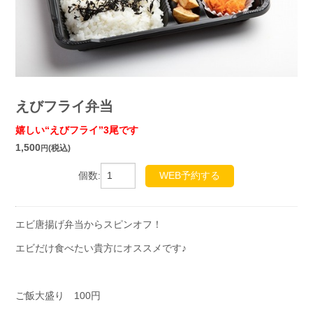
えびフライ弁当
嬉しい“えびフライ”3尾です
1,500
(税込)
円
個数:
WEB予約する
エビ唐揚げ弁当からスピンオフ！
エビだけ食べたい貴方にオススメです♪
ご飯大盛り 100円