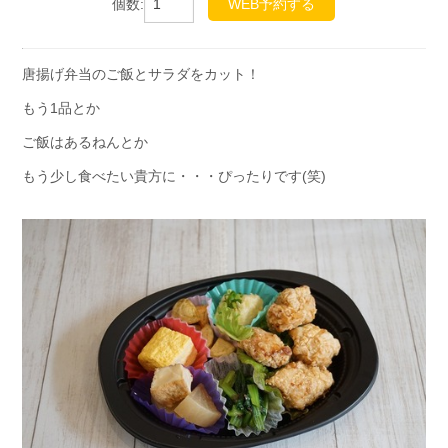
個数:
WEB予約する
唐揚げ弁当のご飯とサラダをカット！
もう1品とか
ご飯はあるねんとか
もう少し食べたい貴方に・・・ぴったりです(笑)