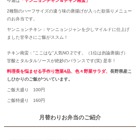
今週は
「ヤンニョンチキン＆チキン南蛮」
2種類のハーフサイズの違う味の唐揚げが入った欲張りメニュー
のお弁当です。
ヤンニョンチキン：ヤンニョンジャンを少しマイルドに仕上げ
ました甘辛さにご飯がススム！
チキン南蛮：“ここはな”人気NO.2です。（1位は勿論唐揚げ）
甘酸とタルタルソースが絶妙のバランスです(笑) 是非！
料理長を悩ませる手作り惣菜4品、色々野菜サラダ、
長野県産こ
しひかりのご飯がついています。
ご飯大盛り 100円
ご飯特盛り 160円
月替わりお弁当のご紹介