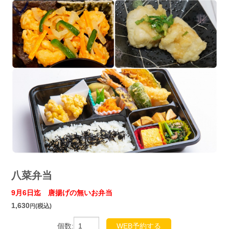
八菜弁当
9月6日迄 唐揚げの無いお弁当
1,630
(税込)
円
個数:
WEB予約する