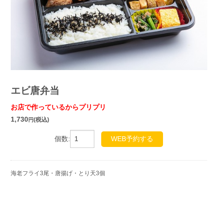
エビ唐弁当
お店で作っているからプリプリ
1,730
(税込)
円
個数:
WEB予約する
海老フライ3尾・唐揚げ・とり天3個