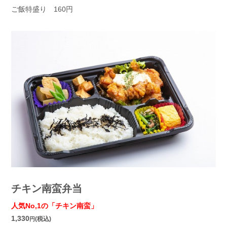
ご飯特盛り 160円
チキン南蛮弁当
人気No,1の「チキン南蛮」
1,330
(税込)
円