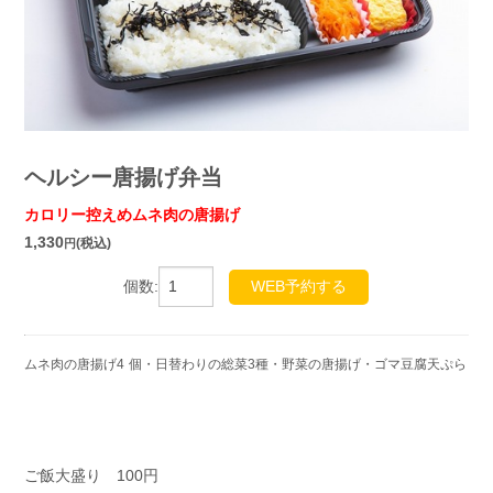
ヘルシー唐揚げ弁当
カロリー控えめムネ肉の唐揚げ
1,330
(税込)
円
個数:
WEB予約する
ムネ肉の唐揚げ4
個・日替わりの総菜3種・野菜の唐揚げ・ゴマ豆腐天ぷら
ご飯大盛り 100円